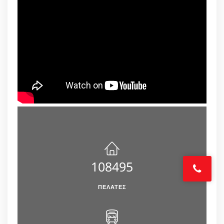
108495
ΠΕΛΆΤΕΣ