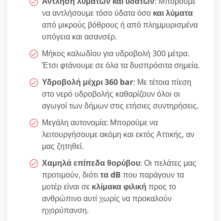
Άντληση λυμάτων και υδάτων
: Μπορούμε
να αντλήσουμε τόσο ύδατα όσο
και λύματα
από μικρούς βόθρους ή από πλημμυρισμένα
υπόγεια και ασανσέρ.
Μήκος καλωδίου για υδροβολή 300 μέτρα.
Έτσι φτάνουμε σε όλα τα δυσπρόσιτα σημεία.
Υδροβολή μέχρι 360 bar
: Με τέτοια πίεση
στο νερό υδροβολής καθαρίζουν όλοι οι
αγωγοί των δήμων στις ετήσιες συντηρήσεις.
Μεγάλη αυτονομία: Μπορούμε να
λειτουργήσουμε ακόμη και εκτός Αττικής, αν
μας ζητηθεί.
Χαμηλά επίπεδα θορύβου
: Οι πελάτες μας
προτιμούν, διότι
τα dB
που παράγουν τα
μοτέρ είναι σε
κλίμακα φιλική
προς το
ανθρώπινο αυτί χωρίς να προκαλούν
ηχορύπανση.