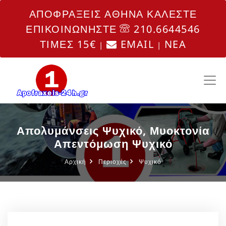
ΑΠΟΦΡΑΞΕΙΣ ΑΘΗΝΑ ΚΑΛΕΣΤΕ
ΕΠΙΚΟΙΝΩΝΗΣΤΕ
210.6644546
ΤΙΜΕΣ 15€
EMAIL
NEA
|
|
Απολυμάνσεις Ψυχικό, Μυοκτονία
Απεντόμωση Ψυχικό
Αρχική
Περιοχές
Ψυχικό