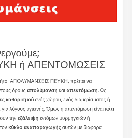
νεργούμε;
ΥΚΗ ή ΑΠΕΝΤΟΜΩΣΕΙΣ
ά, ήτοι ΑΠΟΛΥΜΑΝΣΕΙΣ ΠΕΥΚΗ, πρέπει να
τους όρους
απολύμανση
και
απεντόμωση
. Ως
ιες καθαρισμού
ενός χώρου, ενός διαμερίσματος ή
α
για λόγους υγιεινής. Όμως η απεντόμωση είναι
κάτι
χουν την
εξάλειψη
εντόμων μυρμηγκιών ή
στον
κύκλο αναπαραγωγής
αυτών με διάφορα