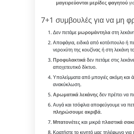
μαγειρεύονται μερίδες φαγητού
γι
7+1 συμβουλές για να μη φρ
Δεν πετάμε
μωρομάντηλα
στη λεκάνη
Αποφάγια, ειδικά από κοτόιπουλο ή π
νερoxύτη της κουζίνας ή στη λεκάνη τ
Προφυλακτικά
δεν πετάμε στις λεκάν
αποχετευτικό δίκτυο.
Υπολείμματα από μπογιές ακόμη και ά
ανακύκλωση.
Αρωματικά λεκάνης
δεν πρέπει να π
Αυγά και τσόφλια αποφεύγουμε να πετ
πληρώσουμε ακριβά
.
Μπατονέτες
και μικρά π
λαστικά σακ
Κρατήστε το κινητό μας τηλέφωνο για 