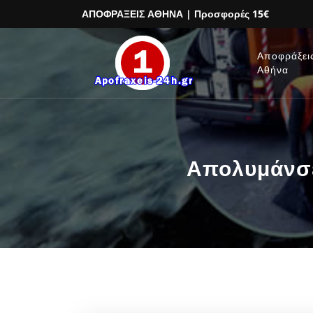
ΑΠΟΦΡΑΞΕΙΣ ΑΘΗΝΑ
| Προσφορές 15€
Αποφράξει
Αθήνα
Απολυμάνσε