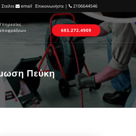
 Στείλτε
email
Επικοινωνήστε |
2106644546
Υπηρεσίες
αποφράξεων
693.272.4909
όμωση Πεύκη