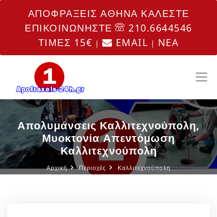
ΑΠΟΦΡΑΞΕΙΣ ΑΘΗΝΑ ΚΑΛΕΣΤΕ
ΕΠΙΚΟΙΝΩΝΗΣΤΕ
210.6644546
ΤΙΜΕΣ 15€
EMAIL
NEA
|
|
Απολυμάνσεις Καλλιτεχνούπολη,
Μυοκτονία Απεντόμωση
Καλλιτεχνούπολη
Αρχική
Περιοχές
Καλλιτεχνούπολη