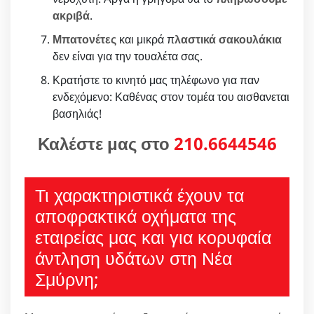
ακριβά
.
Μπατονέτες
και μικρά π
λαστικά σακουλάκια
δεν είναι για την τουαλέτα σας.
Κρατήστε το κινητό μας τηλέφωνο για παν
ενδεχόμενο: Καθένας στον τομέα του αισθανεται
βασηλιάς!
Καλέστε μας στο
210.6644546
Τι χαρακτηριστικά έχουν τα
αποφρακτικά οχήματα της
εταιρείας μας και για κορυφαία
άντληση υδάτων στη Νέα
Σμύρνη;