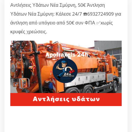
Αντλήσεις Υδάτων Νέα Σμύρνη, 50€ Άντληση
Υδάτων Νέα Σμύρνη: Κάλεσε 24/7 ☎️6932724909 για
άντληση από υπόγειο από 50€ συν ΦΠΑ ✅xωρίς
κρυφές χρεώσεις.