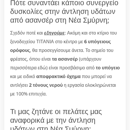
Πότε συναντάει κάποιο συνεργείο
δυσκολίες στην άντληση υδάτων
από ασανσέρ στη Νέα Σμύρνη;
Σχεδόν ποτέ και
εξηγούμε
: Ακόμη και στο κτίριο του
ξενοδοχείου ΤΙΤΑΝΙΑ στο κέντρο με
6 υπόγειους
ορόφους
, θα προσεγγίσουμε άνετα. Το σημείο του
φρέατος, όπου είναι
τα ασανσέρ
(υπάρχουν
περισσότερα εδώ) είναι προσβάσιμο από
το υπόγειο
και με ειδικό
αποφρακτικό όχημα
που μπορεί να
αντλήσει
2 τόνους νερού
η εργασία ολοκληρώνεται
με 100% επιτυχία.
Τι μας ζητάνε οι πελάτες μας
αναφορικά με την άντληση
υδάτων στη Νέα Σμύρνη;