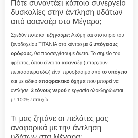
Πότε συναντάει κάποιο συνεργείο
δυσκολίες στην άντληση υδάτων
από ασανσέρ στα Μέγαρα;
Σχεδόν ποτέ και
εξηγούμε
: Ακόμη και στο κτίριο του
ξενοδοχείου ΤΙΤΑΝΙΑ στο κέντρο με
6 υπόγειους
ορόφους
, θα προσεγγίσουμε άνετα. Το σημείο του
φρέατος, όπου είναι
τα ασανσέρ
(υπάρχουν
περισσότερα εδώ) είναι προσβάσιμο από
το υπόγειο
και με ειδικό
αποφρακτικό όχημα
που μπορεί να
αντλήσει
2 τόνους νερού
η εργασία ολοκληρώνεται
με 100% επιτυχία.
Τι μας ζητάνε οι πελάτες μας
αναφορικά με την άντληση
υδάτων στα Μέγαρα;