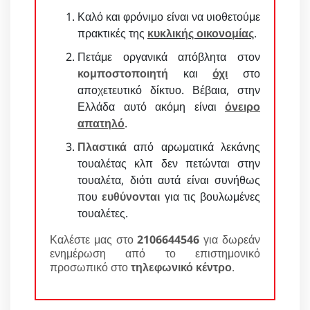
Καλό και φρόνιμο είναι να υιοθετούμε
πρακτικές της
κυκλικής οικονομίας
.
Πετάμε οργανικά απόβλητα στον
κομποστοποιητή
και
όχι
στο
αποχετευτικό δίκτυο. Βέβαια, στην
Ελλάδα αυτό ακόμη είναι
όνειρο
απατηλό
.
Πλαστικά
από αρωματικά λεκάνης
τουαλέτας κλπ δεν πετώνται στην
τουαλέτα, διότι αυτά είναι συνήθως
που
ευθύνονται
για τις βουλωμένες
τουαλέτες.
Καλέστε μας στο
2106644546
για δωρεάν
ενημέρωση από το επιστημονικό
προσωπικό στο
τηλεφωνικό κέντρο
.