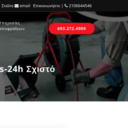
 Στείλτε
email
Επικοινωνήστε |
2106644546
Υπηρεσίες
αποφράξεων
693.272.4909
s-24h Σχιστό