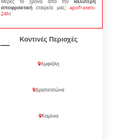
Μέρες το χρόνο από την
καλύτερη
αποφρακτική
εταιρεία μας:
apofraxeis-
24h
!
Κοντινές Περιοχές
Αμφιάλη
Δραπετσώνα
Καμίνια