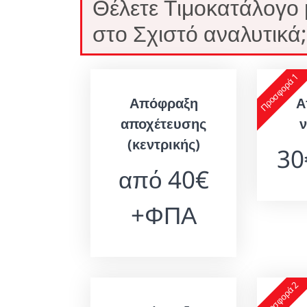
Θέλετε Τιμοκατάλογο
στο Σχιστό αναλυτικά;
Προσφορά 1
Απόφραξη
Α
αποχέτευσης
(κεντρικής)
3
από 40€
+ΦΠΑ
Προσφορά 2