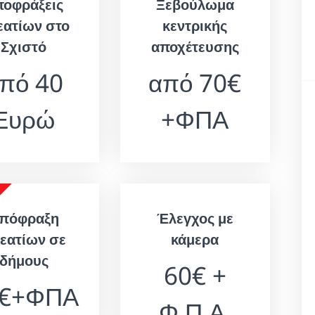
ποφράξεις
Ξεβούλωμα
εατίων στο
κεντρικής
Σχιστό
αποχέτευσης
πό 40
από 70€
Ευρώ
+ΦΠΑ
πόφραξη
Έλεγχος με
εατίων σε
κάμερα
δήμους
60€ +
0€+ΦΠΑ
Φ.Π.Α.