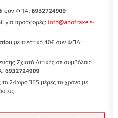
 € συν ΦΠΑ:
6932724909
l για προσφορές:
info@apofraxeis-
τίου
με πιεστικό 40€ συν ΦΠΑ:
υσης Σχιστό Αττικής σε συμβόλαιο
Α:
6932724909
 το 24ωρο 365 μέρες το χρόνο με
όστος.