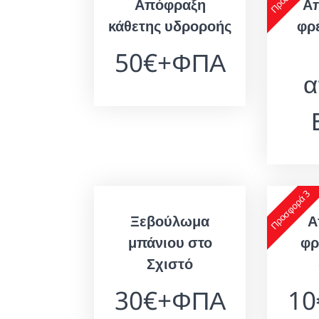
Απόφραξη
Α
κάθετης υδροροής
φρ
50€+ΦΠΑ
α
Προσφορά 3
Ξεβούλωμα
Α
μπάνιου στο
φρ
Σχιστό
30€+ΦΠΑ
1