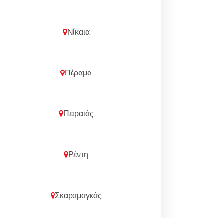
Νίκαια
Πέραμα
Πειραιάς
Ρέντη
Σκαραμαγκάς