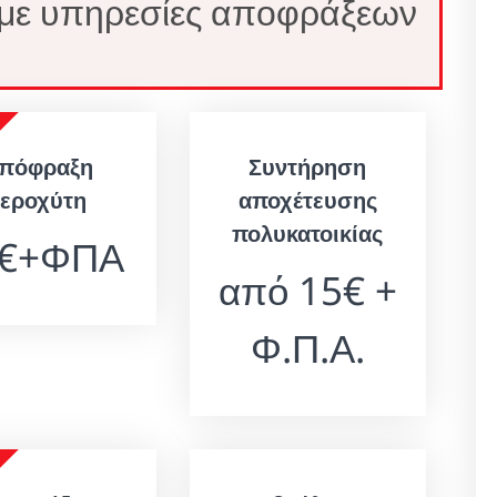
 με υπηρεσίες αποφράξεων
πόφραξη
Συντήρηση
νεροχύτη
αποχέτευσης
πολυκατοικίας
0€+ΦΠΑ
από 15€ +
Φ.Π.Α.