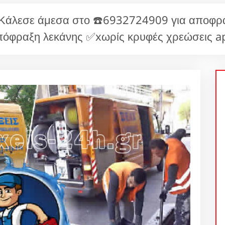
 Κάλεσε άμεσα στο ☎️6932724909 για αποφρά
όφραξη λεκάνης ✅xωρίς κρυφές χρεώσεις ap