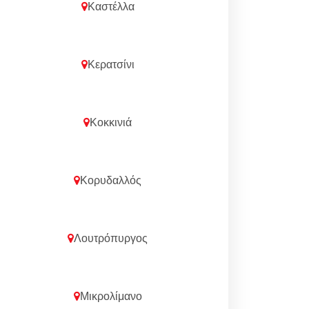
Καστέλλα
Κερατσίνι
Κοκκινιά
Κορυδαλλός
Λουτρόπυργος
Μικρολίμανο