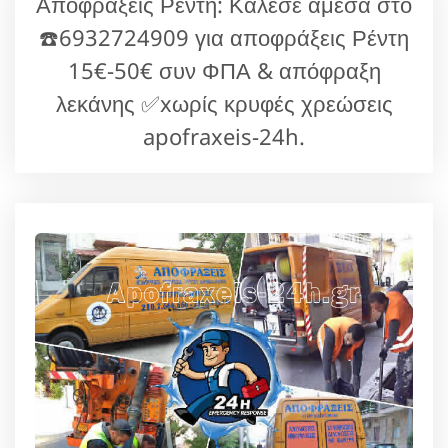
Αποφράξεις Ρέντη: Κάλεσε άμεσα στο
☎️6932724909 για αποφράξεις Ρέντη
15€-50€ συν ΦΠΑ & απόφραξη
λεκάνης ✅xωρίς κρυφές χρεώσεις
apofraxeis-24h.