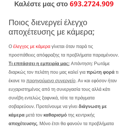
Καλέστε μας στο
693.2724.909
Ποιος διενεργεί έλεγχο
αποχέτευσης με κάμερα;
Ο
έλεγχος με κάμερα
γίνεται όταν παρά τις
προσπάθειες απόφραξης τα προβλήματα παραμένουν.
Τι επιτάσσει η εμπειρία μας;
Απάντηση: Ρωτάμε
διαρκώς τον πελάτη που μας καλεί για
πρώτη φορά
τι
έκανε το
προηγούμενο συνεργείο
. Αν και εφόσον ήταν
ευχαριστημένος από τη συνεργασία τους αλλά κάτι
συνέβη εντελώς ξαφνικά, τότε τα πράγματα
σοβαρεύουν. Προτείνουμε να γίνει
διάγνωση με
κάμερα
μετά τον
καθαρισμό
της κεντρικής
αποχέτευσης
. Μόνο έτσι θα φανούν τα προβλήματα