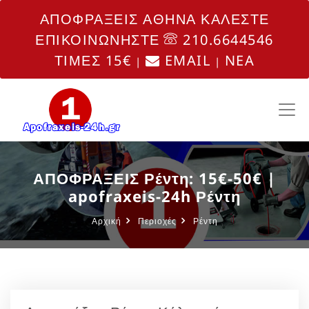
ΑΠΟΦΡΑΞΕΙΣ ΑΘΗΝΑ ΚΑΛΕΣΤΕ
ΕΠΙΚΟΙΝΩΝΗΣΤΕ
210.6644546
ΤΙΜΕΣ 15€
EMAIL
NEA
|
|
ΑΠΟΦΡΑΞΕΙΣ Ρέντη: 15€-50€ |
apofraxeis-24h Ρέντη
Αρχική
Περιοχές
Ρέντη