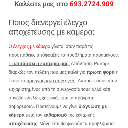
Καλέστε μας στο
693.2724.909
Ποιος διενεργεί έλεγχο
αποχέτευσης με κάμερα;
Ο
έλεγχος με κάμερα
γίνεται όταν παρά τις
προσπάθειες απόφραξης τα προβλήματα παραμένουν.
Τι επιτάσσει η εμπειρία μας;
Απάντηση: Ρωτάμε
διαρκώς τον πελάτη που μας καλεί για
πρώτη φορά
τι
έκανε το
προηγούμενο συνεργείο
. Αν και εφόσον ήταν
ευχαριστημένος από τη συνεργασία τους αλλά κάτι
συνέβη εντελώς ξαφνικά, τότε τα πράγματα
σοβαρεύουν. Προτείνουμε να γίνει
διάγνωση με
κάμερα
μετά τον
καθαρισμό
της κεντρικής
αποχέτευσης
. Μόνο έτσι θα φανούν τα προβλήματα