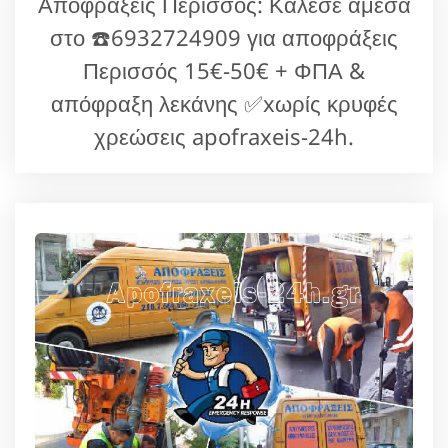
Αποφράξεις Περισσός: Κάλεσε άμεσα
στο ☎️6932724909 για αποφράξεις
Περισσός 15€-50€ + ΦΠΑ &
απόφραξη λεκάνης ✅xωρίς κρυφές
χρεώσεις apofraxeis-24h.