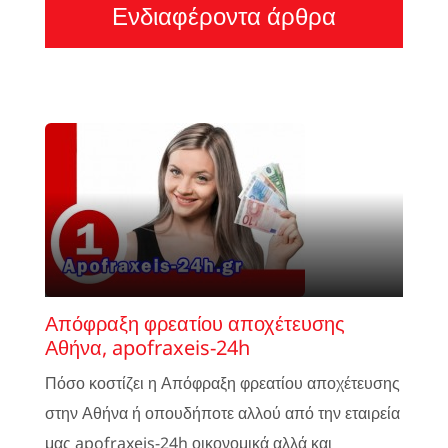
Ενδιαφέροντα άρθρα
Απόφραξη φρεατίου αποχέτευσης
Αθήνα, apofraxeis-24h
Πόσο κοστίζει η Απόφραξη φρεατίου αποχέτευσης
στην Αθήνα ή οπουδήποτε αλλού από την εταιρεία
μας apofraxeis-24h οικονομικά αλλά και