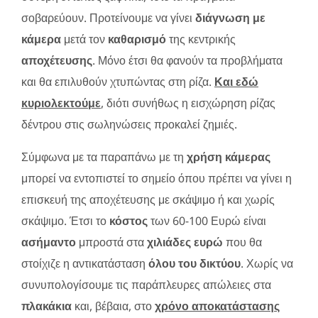
σοβαρεύουν. Προτείνουμε να γίνει
διάγνωση με
κάμερα
μετά τον
καθαρισμό
της κεντρικής
αποχέτευσης
. Μόνο έτσι θα φανούν τα προβλήματα
και θα επιλυθούν χτυπώντας στη ρίζα.
Και εδώ
κυριολεκτούμε
, διότι συνήθως η εισχώρηση ρίζας
δέντρου στις σωληνώσεις προκαλεί ζημιές.
Σύμφωνα με τα παραπάνω με τη
χρήση κάμερας
μπορεί να εντοπιστεί το σημείο όπου πρέπει να γίνει η
επισκευή της αποχέτευσης με σκάψιμο ή και χωρίς
σκάψιμο. Έτσι το
κόστος
των 60-100 Ευρώ είναι
ασήμαντο
μπροστά στα
χιλιάδες ευρώ
που θα
στοίχιζε η αντικατάσταση
όλου του δικτύου
. Χωρίς να
συνυπολογίσουμε τις παράπλευρες απώλειες στα
πλακάκια
και, βέβαια, στο
χρόνο αποκατάστασης