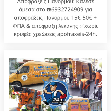
Αποφράξεις Πανόρμου: Κάλεσε
άμεσα στο ☎️6932724909 για
αποφράξεις Πανόρμου 15€-50€ +
ΦΠΑ & απόφραξη λεκάνης ✅xωρίς
κρυφές χρεώσεις apofraxeis-24h.