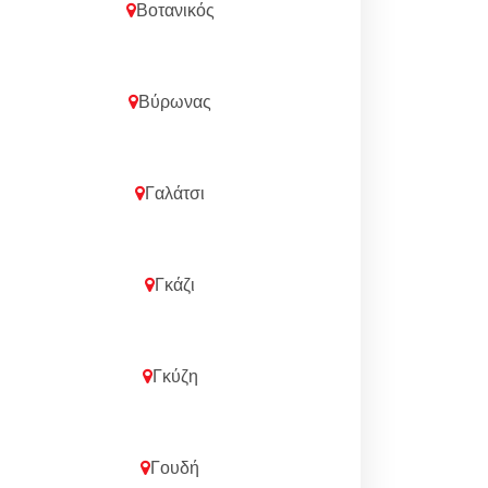
Βοτανικός
Βύρωνας
Γαλάτσι
Γκάζι
Γκύζη
Γουδή