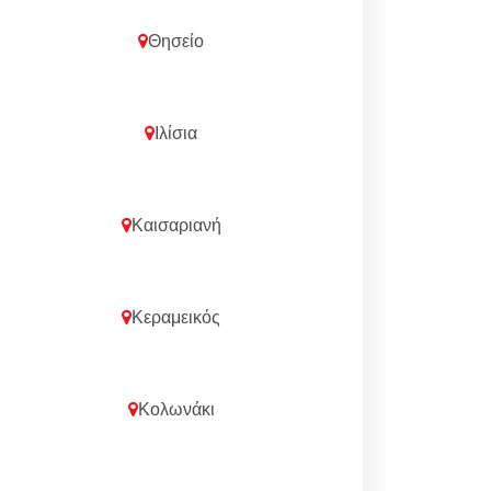
Θησείο
Ιλίσια
Καισαριανή
Κεραμεικός
Κολωνάκι