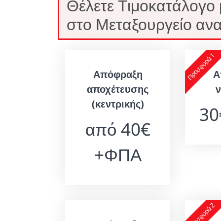
Θέλετε Τιμοκατάλογο
στο Μεταξουργείο ανα
Προσφορά 1
Απόφραξη
Α
αποχέτευσης
(κεντρικής)
3
από 40€
+ΦΠΑ
Προσφορά 2