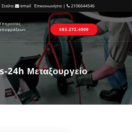
 Στείλτε
email
Επικοινωνήστε |
2106644546
Υπηρεσίες
αποφράξεων
693.272.4909
s-24h Μεταξουργείο