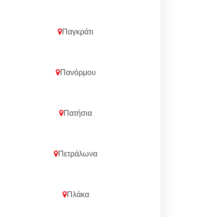
Παγκράτι
Πανόρμου
Πατήσια
Πετράλωνα
Πλάκα