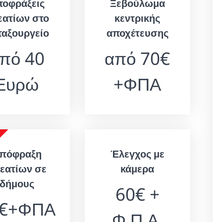
ποφράξεις
Ξεβούλωμα
εατίων στο
κεντρικής
ταξουργείο
αποχέτευσης
πό 40
από 70€
Ευρώ
+ΦΠΑ
πόφραξη
Έλεγχος με
εατίων σε
κάμερα
δήμους
60€ +
0€+ΦΠΑ
Φ.Π.Α.