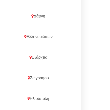
Δάφνη
Ελληνορώσων
Εξάρχεια
Ζωγράφου
Ηλιούπολη