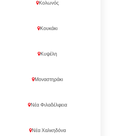
Κολωνός
Κουκάκι
Κυψέλη
Μοναστηράκι
Νέα Φιλαδέλφεια
Νέα Χαλκηδόνα