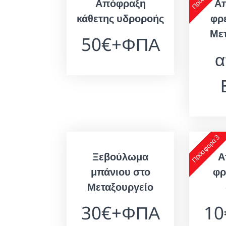
Απόφραξη
Α
κάθετης υδροροής
φρ
Με
50€+ΦΠΑ
α
Προσφορά 3
Ξεβούλωμα
Α
μπάνιου στο
φρ
Μεταξουργείο
30€+ΦΠΑ
1