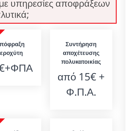
 με υπηρεσίες αποφράξεων
λυτικά;
πόφραξη
Συντήρηση
νεροχύτη
αποχέτευσης
πολυκατοικίας
0€+ΦΠΑ
από 15€ +
Φ.Π.Α.