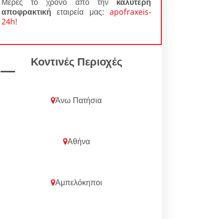
Μέρες το χρόνο από την
καλύτερη
αποφρακτική
εταιρεία μας:
apofraxeis-
24h
!
Κοντινές Περιοχές
Άνω Πατήσια
Αθήνα
Αμπελόκηποι