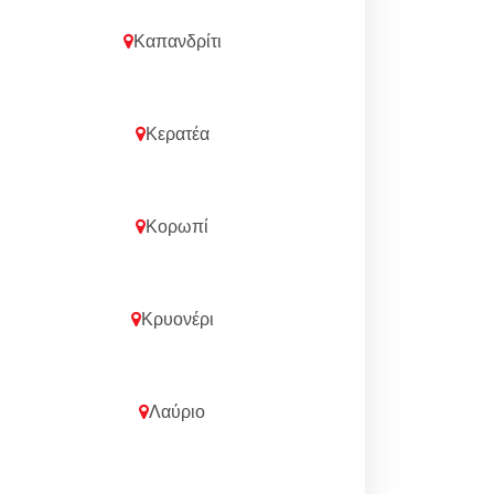
Καπανδρίτι
Κερατέα
Κορωπί
Κρυονέρι
Λαύριο