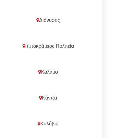
Διόνυσος
Ιπποκράτειος Πολιτεία
Κάλαμο
Κάντζα
Καλύβια