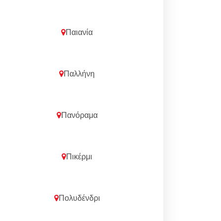
Παιανία
Παλλήνη
Πανόραμα
Πικέρμι
Πολυδένδρι