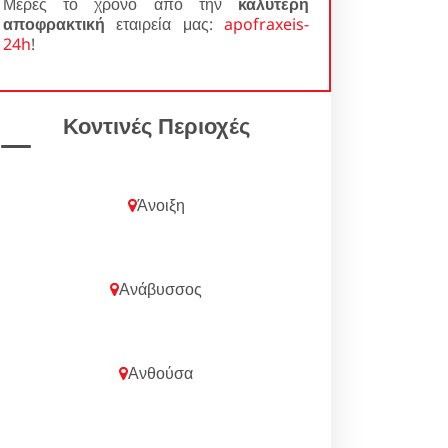
Μέρες το χρόνο από την
καλύτερη
αποφρακτική
εταιρεία μας:
apofraxeis-
24h
!
Κοντινές Περιοχές
Άνοιξη
Ανάβυσσος
Ανθούσα