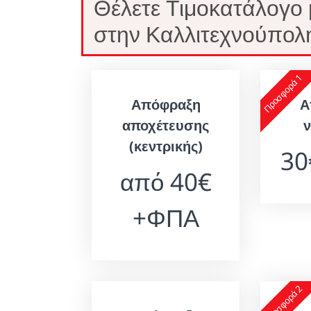
Θέλετε Τιμοκατάλογο
στην Καλλιτεχνούπολη
Προσφορά 1
Απόφραξη
Α
αποχέτευσης
(κεντρικής)
3
από 40€
+ΦΠΑ
Προσφορά 2