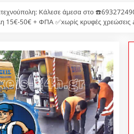
ιτεχνούπολη: Κάλεσε άμεσα στο ☎️693272490
η 15€-50€ + ΦΠΑ ✅xωρίς κρυφές χρεώσεις 