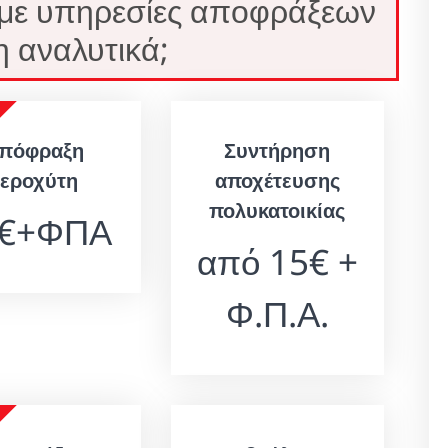
 με υπηρεσίες αποφράξεων
 αναλυτικά;
πόφραξη
Συντήρηση
νεροχύτη
αποχέτευσης
πολυκατοικίας
0€+ΦΠΑ
από 15€ +
Φ.Π.Α.