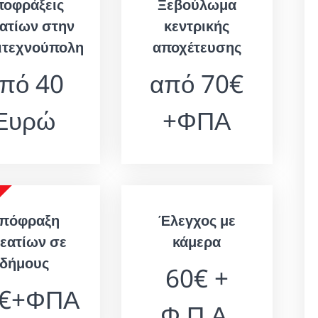
ποφράξεις
Ξεβούλωμα
ατίων στην
κεντρικής
ιτεχνούπολη
αποχέτευσης
πό 40
από 70€
Ευρώ
+ΦΠΑ
πόφραξη
Έλεγχος με
εατίων σε
κάμερα
δήμους
60€ +
0€+ΦΠΑ
Φ.Π.Α.