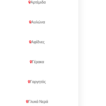
Αρτέμιδα
Αυλώνα
Αφίδνες
Γέρακα
Γαργητός
Γλυκά Νερά