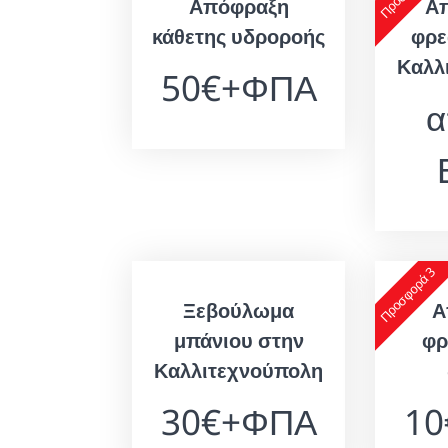
Απόφραξη
Α
κάθετης υδροροής
φρε
Καλλ
50€+ΦΠΑ
α
Προσφορά 3
Ξεβούλωμα
Α
μπάνιου στην
φρ
Καλλιτεχνούπολη
30€+ΦΠΑ
1