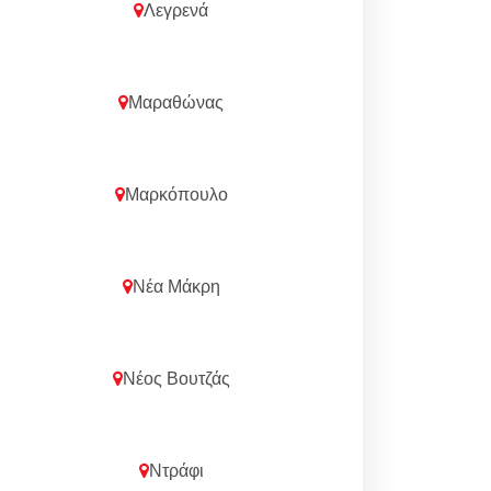
Λεγρενά
Μαραθώνας
Μαρκόπουλο
Νέα Μάκρη
Νέος Βουτζάς
Ντράφι