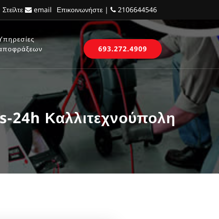
 Στείλτε
email
Επικοινωνήστε |
2106644546
Υπηρεσίες
αποφράξεων
693.272.4909
s-24h Καλλιτεχνούπολη