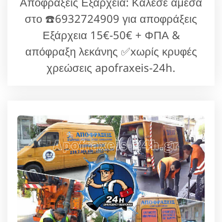
Αποφράξεις Εξάρχεια: Κάλεσε άμεσα
στο ☎️6932724909 για αποφράξεις
Εξάρχεια 15€-50€ + ΦΠΑ &
απόφραξη λεκάνης ✅xωρίς κρυφές
χρεώσεις apofraxeis-24h.