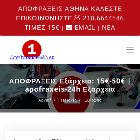
ΑΠΟΦΡΑΞΕΙΣ ΑΘΗΝΑ ΚΑΛΕΣΤΕ
ΕΠΙΚΟΙΝΩΝΗΣΤΕ
210.6644546
ΤΙΜΕΣ 15€
EMAIL
NEA
|
|
ΑΠΟΦΡΑΞΕΙΣ Εξάρχεια: 15€-50€ |
apofraxeis-24h Εξάρχεια
Αρχική
Περιοχές
Εξάρχεια