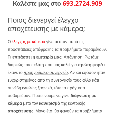
Καλέστε μας στο
693.2724.909
Ποιος διενεργεί έλεγχο
αποχέτευσης με κάμερα;
Ο
έλεγχος με κάμερα
γίνεται όταν παρά τις
προσπάθειες απόφραξης τα προβλήματα παραμένουν.
Τι επιτάσσει η εμπειρία μας;
Απάντηση: Ρωτάμε
διαρκώς τον πελάτη που μας καλεί για
πρώτη φορά
τι
έκανε το
προηγούμενο συνεργείο
. Αν και εφόσον ήταν
ευχαριστημένος από τη συνεργασία τους αλλά κάτι
συνέβη εντελώς ξαφνικά, τότε τα πράγματα
σοβαρεύουν. Προτείνουμε να γίνει
διάγνωση με
κάμερα
μετά τον
καθαρισμό
της κεντρικής
αποχέτευσης
. Μόνο έτσι θα φανούν τα προβλήματα