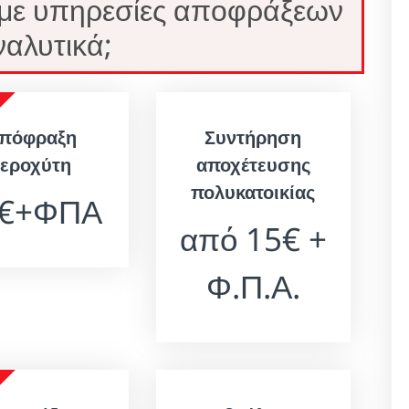
 με υπηρεσίες αποφράξεων
αλυτικά;
πόφραξη
Συντήρηση
νεροχύτη
αποχέτευσης
πολυκατοικίας
0€+ΦΠΑ
από 15€ +
Φ.Π.Α.