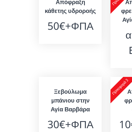
Απόφραξη
Α
κάθετης υδροροής
φρε
Αγ
50€+ΦΠΑ
α
Προσφορά 3
Ξεβούλωμα
Α
μπάνιου στην
φρ
Αγία Βαρβάρα
30€+ΦΠΑ
1