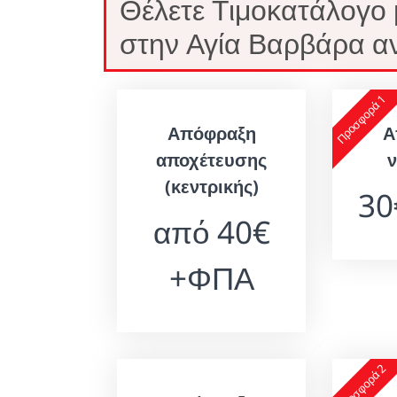
Θέλετε Τιμοκατάλογο
στην Αγία Βαρβάρα αν
Προσφορά 1
Απόφραξη
Α
αποχέτευσης
(κεντρικής)
3
από 40€
+ΦΠΑ
Προσφορά 2