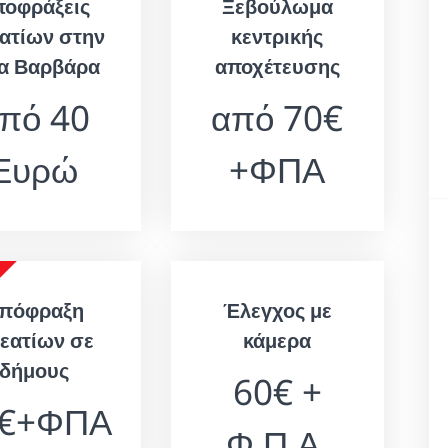
ποφράξεις
Ξεβούλωμα
ατίων στην
κεντρικής
ία Βαρβάρα
αποχέτευσης
πό 40
από 70€
Ευρώ
+ΦΠΑ
πόφραξη
Έλεγχος με
εατίων σε
κάμερα
δήμους
60€ +
0€+ΦΠΑ
Φ.Π.Α.