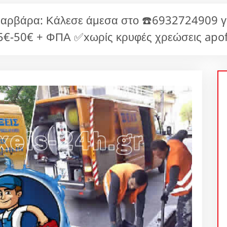
Βαρβάρα: Κάλεσε άμεσα στο ☎️6932724909 γι
€-50€ + ΦΠΑ ✅xωρίς κρυφές χρεώσεις apof