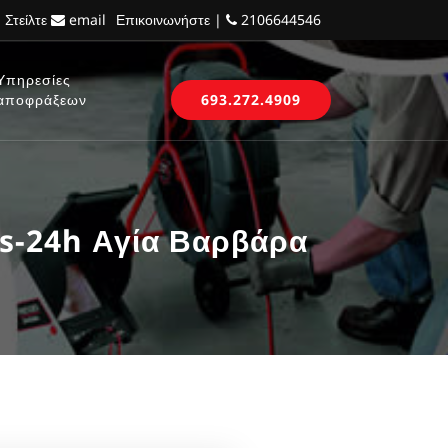
 Στείλτε
email
Επικοινωνήστε |
2106644546
Υπηρεσίες
αποφράξεων
693.272.4909
s-24h Αγία Βαρβάρα