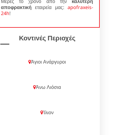
Μέρες το χρόνο από την
καλύτερη
αποφρακτική
εταιρεία μας:
apofraxeis-
24h
!
Κοντινές Περιοχές
Άγιοι Ανάργυροι
Άνω Λιόσια
Ίλιον