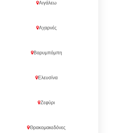
Αιγάλεω
Αχαρνές
Βαρυμπόμπη
Ελευσίνα
Ζεφύρι
Θρακομακεδόνες