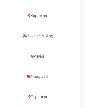
Καματερό
Κόκκινος Μύλος
Μενίδι
Μπουρνάζι
Περιστέρι