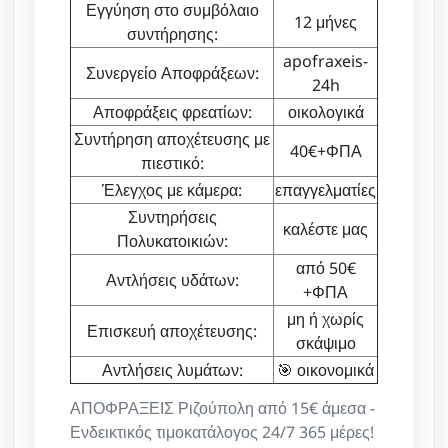
Εγγύηση στο συμβόλαιο
12 μήνες
συντήρησης:
apofraxeis-
Συνεργείο Αποφράξεων:
24h
Αποφράξεις φρεατίων:
οικολογικά
Συντήρηση αποχέτευσης με
40€+ΦΠΑ
πιεστικό:
Έλεγχος με κάμερα:
επαγγελματίες
Συντηρήσεις
καλέστε μας
Πολυκατοικιών:
από 50€
Αντλήσεις υδάτων:
+ΦΠΑ
μη ή χωρίς
Επισκευή αποχέτευσης:
σκάψιμο
Αντλήσεις λυμάτων:
🎯 οικονομικά
ΑΠΟΦΡΑΞΕΙΣ Ριζούπολη από 15€ άμεσα -
Ενδεικτικός τιμοκατάλογος 24/7 365 μέρες!