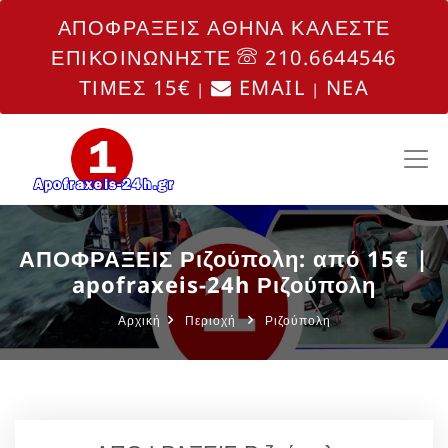
ΑΠΟΦΡΑΞΕΙΣ ΑΘΗΝΑ ΚΑΛΕΣΤΕ
ΕΠΙΚΟΙΝΩΝΗΣΤΕ
210.6644546
ΤΙΜΕΣ 15€
EMAIL
NEA
|
|
ΑΠΟΦΡΑΞΕΙΣ Ριζούπολη: από 15€ |
apofraxeis-24h Ριζούπολη
Αρχική
Περιοχή
Ριζούπολη