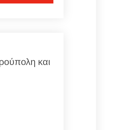
τρούπολη και
;