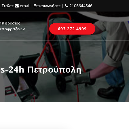
 Στείλτε
email
Επικοινωνήστε |
2106644546
Υπηρεσίες
αποφράξεων
693.272.4909
is-24h Πετρούπολη