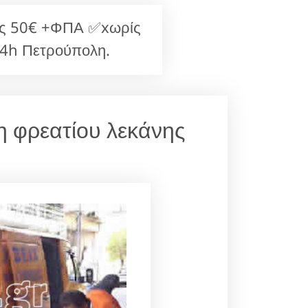
ως 50€ +ΦΠΑ ✅xωρίς
24h Πετρούπολη.
η φρεατίου λεκάνης