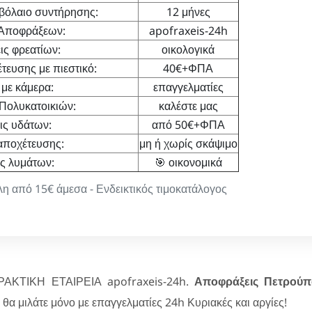
βόλαιο συντήρησης:
12 μήνες
 Αποφράξεων:
apofraxeis-24h
ς φρεατίων:
οικολογικά
ευσης με πιεστικό:
40€+ΦΠΑ
με κάμερα:
επαγγελματίες
Πολυκατοικιών:
καλέστε μας
ις υδάτων:
από 50€+ΦΠΑ
αποχέτευσης:
μη ή χωρίς σκάψιμο
ς λυμάτων:
🎯 οικονομικά
από 15€ άμεσα - Ενδεικτικός τιμοκατάλογος
ΡΑΚΤΙΚΗ ΕΤΑΙΡΕΙΑ apofraxeis-24h.
Αποφράξεις Πετρού
θα μιλάτε μόνο με επαγγελματίες 24h Κυριακές και αργίες!