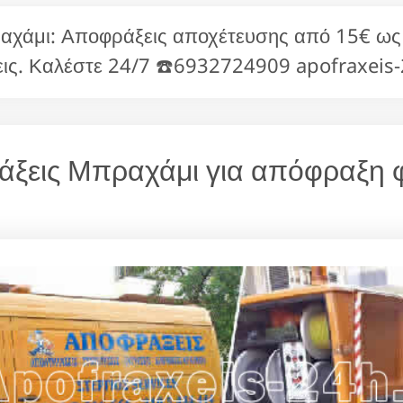
άμι: Αποφράξεις αποχέτευσης από 15€ ω
ις. Καλέστε 24/7 ☎️6932724909 apofraxeis
ράξεις Μπραχάμι για απόφραξη φ