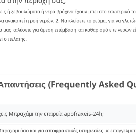
τα στην περιοχή σας;
σεις ή ξεβουλώματα ή νερά βρόχινα έχουν μπει στο εσωτερικό τ
 να ανακοπεί η ροή νερών. 2. Να κλείσετε το ρεύμα, για να γλυτ
να μας καλέσετε για άμεση επέμβαση και καθαρισμό είτε νερών ε
ί ο πελάτης.
Απαντήσεις (Frequently Asked Q
ξεις Μπραχάμι την εταιρεία apofraxeis-24h;
πραχάμι όσο και για
αποφρακτικές υπηρεσίες
με επαγγελματ