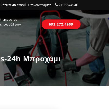
 Στείλτε
email
Επικοινωνήστε |
2106644546
Υπηρεσίες
αποφράξεων
693.272.4909
is-24h Μπραχάμι