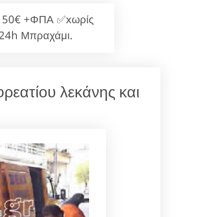
ς 50€ +ΦΠΑ ✅xωρίς
-24h Μπραχάμι.
ρεατίου λεκάνης και