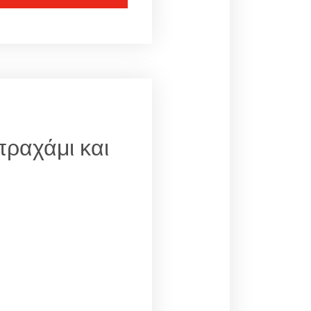
πραχάμι και
;