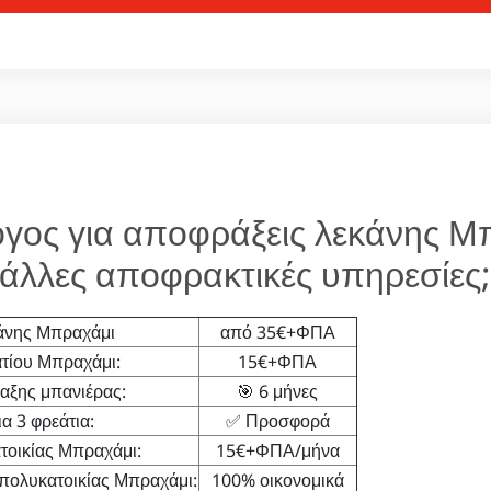
γος για αποφράξεις λεκάνης Μ
άλλες αποφρακτικές υπηρεσίες
άνης Μπραχάμι
από 35€+ΦΠΑ
τίου Μπραχάμι:
15€+ΦΠΑ
ξης μπανιέρας:
🎯 6 μήνες
α 3 φρεάτια:
✅ Προσφορά
οικίας Μπραχάμι:
15€+ΦΠΑ/μήνα
πολυκατοικίας Μπραχάμι:
100% οικονομικά