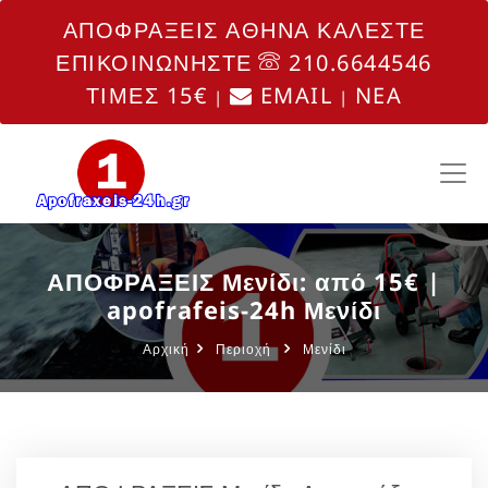
ΑΠΟΦΡΑΞΕΙΣ ΑΘΗΝΑ ΚΑΛΕΣΤΕ
ΕΠΙΚΟΙΝΩΝΗΣΤΕ
210.6644546
ΤΙΜΕΣ 15€
EMAIL
NEA
|
|
ΑΠΟΦΡΑΞΕΙΣ Μενίδι: από 15€ |
apofrafeis-24h Μενίδι
Αρχική
Περιοχή
Μενίδι