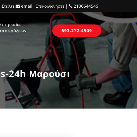
 Στείλτε
email
Επικοινωνήστε |
2106644546
Υπηρεσίες
αποφράξεων
693.272.4909
is-24h Μαρούσι