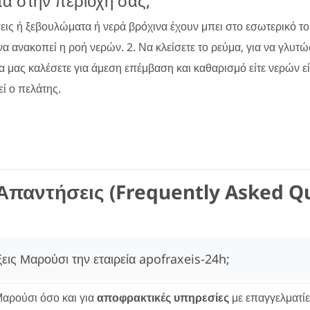
τα στην περιοχή σας;
σεις ή ξεβουλώματα ή νερά βρόχινα έχουν μπει στο εσωτερικό τ
 να ανακοπεί η ροή νερών. 2. Να κλείσετε το ρεύμα, για να γλυτ
να μας καλέσετε για άμεση επέμβαση και καθαρισμό είτε νερών ε
ί ο πελάτης.
Απαντήσεις (Frequently Asked Q
ξεις Μαρούσι την εταιρεία apofraxeis-24h;
αρούσι όσο και για
αποφρακτικές υπηρεσίες
με επαγγελματί