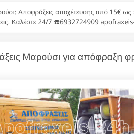
ύσι: Αποφράξεις αποχέτευσης από 15€ ως
εις. Καλέστε 24/7 ☎️6932724909 apofraxeis
ράξεις Μαρούσι για απόφραξη φρ