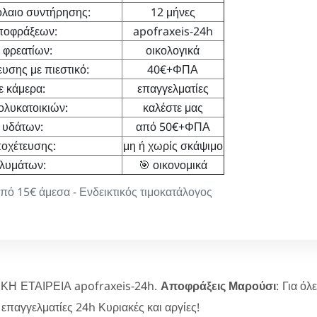
λαιο συντήρησης:
12 μήνες
ποφράξεων:
apofraxeis-24h
 φρεατίων:
οικολογικά
υσης με πιεστικό:
40€+ΦΠΑ
ε κάμερα:
επαγγελματίες
ολυκατοικιών:
καλέστε μας
 υδάτων:
από 50€+ΦΠΑ
οχέτευσης:
μη ή χωρίς σκάψιμο
 λυμάτων:
🎯 οικονομικά
 15€ άμεσα - Ενδεικτικός τιμοκατάλογος
ΚΗ ΕΤΑΙΡΕΙΑ apofraxeis-24h.
Αποφράξεις Μαρούσι
: Για ό
 επαγγελματίες 24h Κυριακές και αργίες!