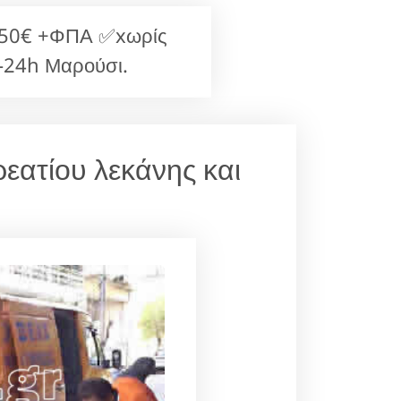
 50€ +ΦΠΑ ✅xωρίς
-24h Μαρούσι.
εατίου λεκάνης και