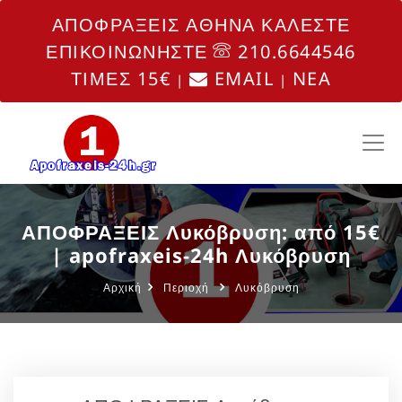
ΑΠΟΦΡΑΞΕΙΣ ΑΘΗΝΑ ΚΑΛΕΣΤΕ
ΕΠΙΚΟΙΝΩΝΗΣΤΕ
210.6644546
ΤΙΜΕΣ 15€
EMAIL
NEA
|
|
ΑΠΟΦΡΑΞΕΙΣ Λυκόβρυση: από 15€
| apofraxeis-24h Λυκόβρυση
Αρχική
Περιοχή
Λυκόβρυση