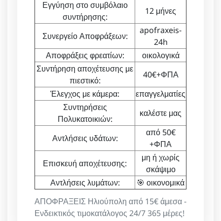
Εγγύηση στο συμβόλαιο
12 μήνες
συντήρησης:
apofraxeis-
Συνεργείο Αποφράξεων:
24h
Αποφράξεις φρεατίων:
οικολογικά
Συντήρηση αποχέτευσης με
40€+ΦΠΑ
πιεστικό:
Έλεγχος με κάμερα:
επαγγελματίες
Συντηρήσεις
καλέστε μας
Πολυκατοικιών:
από 50€
Αντλήσεις υδάτων:
+ΦΠΑ
μη ή χωρίς
Επισκευή αποχέτευσης:
σκάψιμο
Αντλήσεις λυμάτων:
🎯 οικονομικά
ΑΠΟΦΡΑΞΕΙΣ Ηλιούπολη από 15€ άμεσα -
Ενδεικτικός τιμοκατάλογος 24/7 365 μέρες!