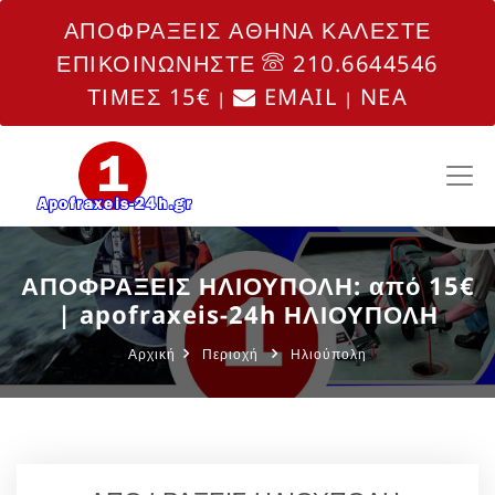
ΑΠΟΦΡΑΞΕΙΣ ΑΘΗΝΑ ΚΑΛΕΣΤΕ
ΕΠΙΚΟΙΝΩΝΗΣΤΕ
210.6644546
ΤΙΜΕΣ 15€
EMAIL
NEA
|
|
ΑΠΟΦΡΑΞΕΙΣ ΗΛΙΟΥΠΟΛΗ: από 15€
| apofraxeis-24h ΗΛΙΟΥΠΟΛΗ
Αρχική
Περιοχή
Ηλιούπολη