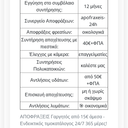
Εγγύηση στο συμβόλαιο
12 μήνες
συντήρησης:
apofraxeis-
Συνεργείο Αποφράξεων:
24h
Αποφράξεις φρεατίων:
οικολογικά
Συντήρηση αποχέτευσης με
40€+ΦΠΑ
πιεστικό:
Έλεγχος με κάμερα:
επαγγελματίες
Συντηρήσεις
καλέστε μας
Πολυκατοικιών:
από 50€
Αντλήσεις υδάτων:
+ΦΠΑ
μη ή χωρίς
Επισκευή αποχέτευσης:
σκάψιμο
Αντλήσεις λυμάτων:
🎯 οικονομικά
ΑΠΟΦΡΑΞΕΙΣ Γαργητός από 15€ άμεσα -
Ενδεικτικός τιμοκατάλογος 24/7 365 μέρες!