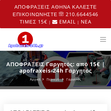
ΑΠΟΦΡΑΞΕΙΣ ΑΘΗΝΑ ΚΑΛΕΣΤΕ
ΕΠΙΚΟΙΝΩΝΗΣΤΕ
210.6644546
ΤΙΜΕΣ 15€
EMAIL
NEA
|
|
ΑΠΟΦΡΑΞΕΙΣ Γαργητός: από 15€ |
apofraxeis-24h Γαργητός
Αρχική
Περιοχή
Γαργητός