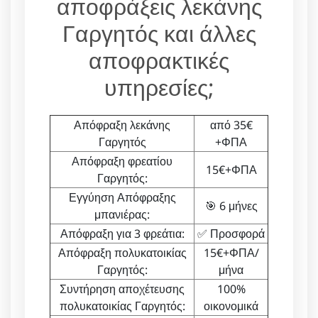
αποφράξεις λεκάνης
Γαργητός και άλλες
αποφρακτικές
υπηρεσίες;
Απόφραξη λεκάνης
από 35€
Γαργητός
+ΦΠΑ
Απόφραξη φρεατίου
15€+ΦΠΑ
Γαργητός:
Εγγύηση Απόφραξης
🎯 6 μήνες
μπανιέρας:
Απόφραξη για 3 φρεάτια:
✅ Προσφορά
Απόφραξη πολυκατοικίας
15€+ΦΠΑ/
Γαργητός:
μήνα
Συντήρηση αποχέτευσης
100%
πολυκατοικίας Γαργητός:
οικονομικά