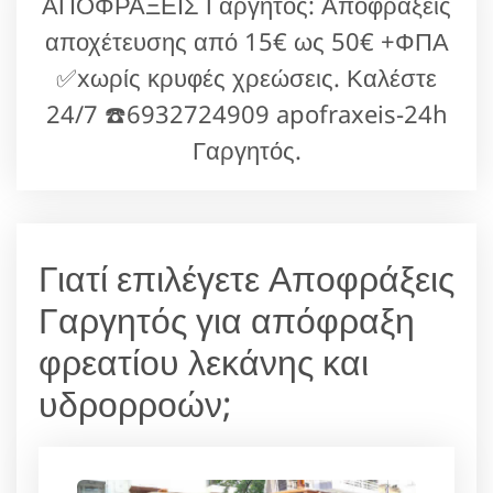
ΑΠΟΦΡΑΞΕΙΣ Γαργητός: Αποφράξεις
αποχέτευσης από 15€ ως 50€ +ΦΠΑ
✅xωρίς κρυφές χρεώσεις. Καλέστε
24/7 ☎️6932724909 apofraxeis-24h
Γαργητός.
Γιατί επιλέγετε Αποφράξεις
Γαργητός για απόφραξη
φρεατίου λεκάνης και
υδρορροών;